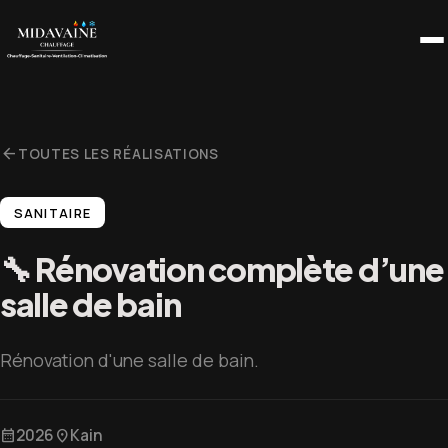
Passer
au
contenu
arrow_back
TOUTES LES RÉALISATIONS
SANITAIRE
🔧 Rénovation complète d’une
salle de bain
Rénovation d'une salle de bain.
2026
Kain
calendar_month
location_on